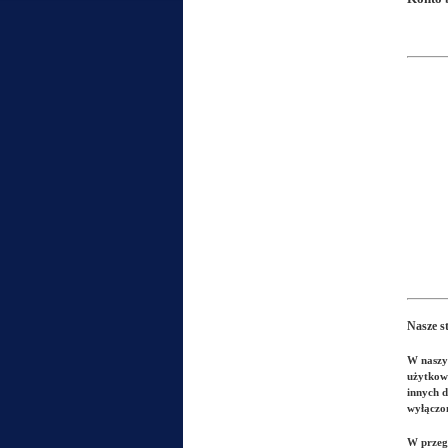
Nasze s
W naszyc
użytkown
innych d
wyłączo
W przegl