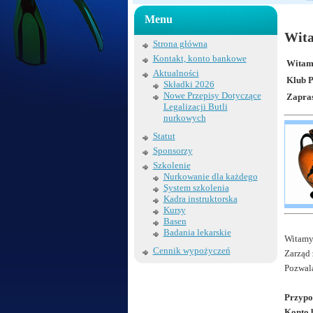
Menu
Wita
Strona główna
Kontakt, konto bankowe
Witamy
Aktualności
Klub P
Składki 2026
Nowe Przepisy Dotyczące
Zapras
Legalizacji Butli
nurkowych
Statut
Sponsorzy
Szkolenie
Nurkowanie dla każdego
System szkolenia
Kadra instruktorska
Kursy
Basen
Badania lekarskie
Witamy
Cennik wypożyczeń
Zarząd 
Pozwala
Przypo
Konto 