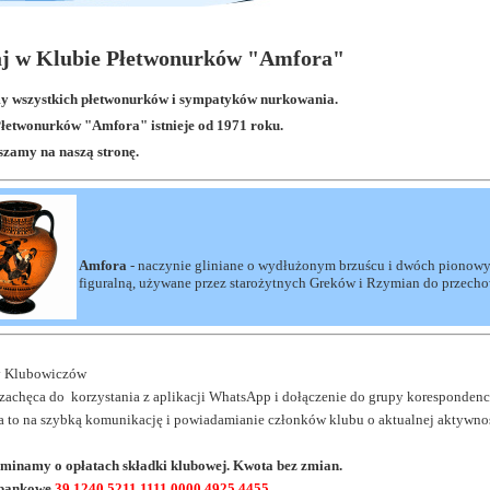
j w Klubie Płetwonurków "Amfora"
 wszystkich płetwonurków i sympatyków nurkowania.
łetwonurków "Amfora" istnieje od 1971 roku.
zamy na naszą stronę.
Amfora
- naczynie gliniane o wydłużonym brzuścu i dwóch pionowy
figuralną, używane przez starożytnych Greków i Rzymian do przecho
 Klubowiczów
zachęca do
korzystania z aplikacji WhatsApp i dołączenie do grupy koresponde
 to na szybką komunikację i powiadamianie członków klubu o aktualnej aktywnoś
minamy o opłatach składki klubowej. Kwota bez zmian.
bankowe
39 1240 5211 1111 0000 4925 4455